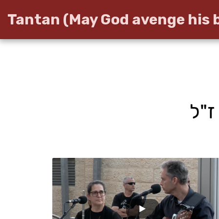
Tantan (May God avenge his 
ז"ל