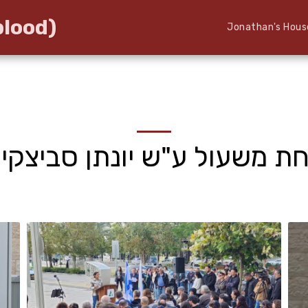
blood)
Jonathan's Hous
ת משעול ע"ש יונתן סביצקי 