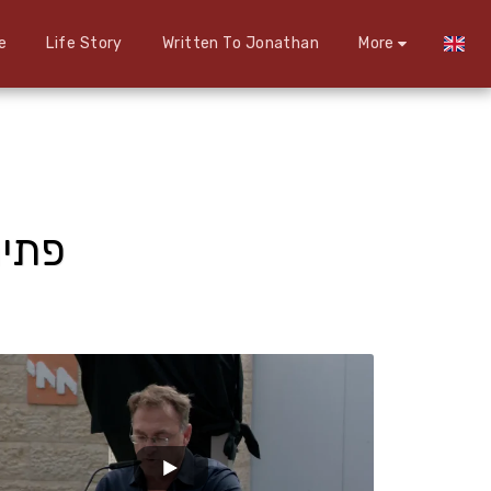
e
Life Story
Written To Jonathan
More
פתיח